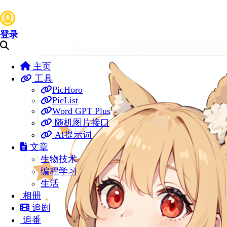
登录
主页
工具
PicHoro
PicList
Word GPT Plus
随机图片接口
AI提示词
文章
生物技术
编程学习
生活
相册
追剧
追番