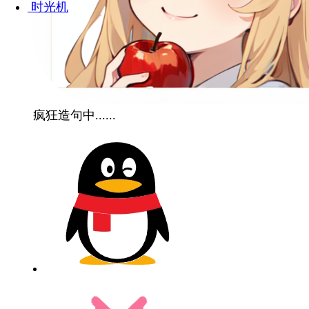
时光机
疯狂造句中......