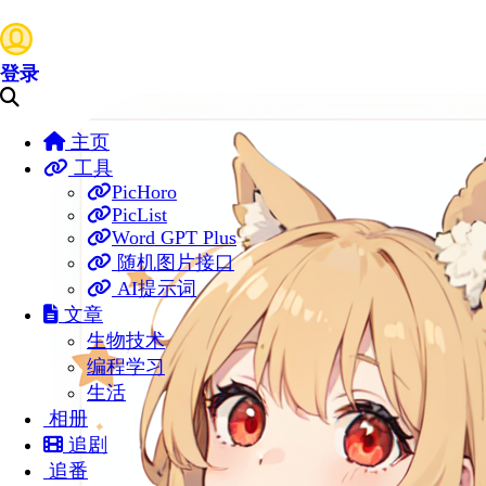
登录
主页
工具
PicHoro
PicList
Word GPT Plus
随机图片接口
AI提示词
文章
生物技术
编程学习
生活
相册
追剧
追番