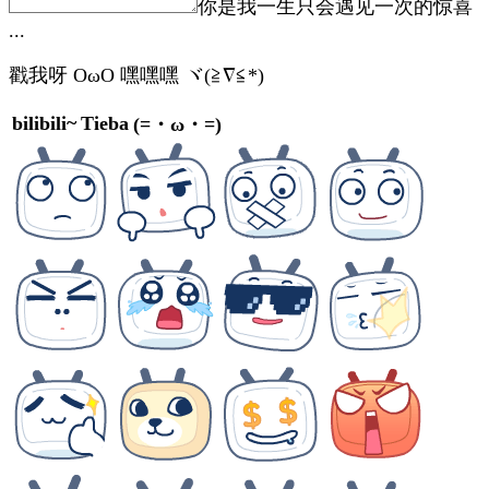
你是我一生只会遇见一次的惊喜
...
戳我呀 OωO
嘿嘿嘿 ヾ(≧∇≦*)ゝ
bilibili~
Tieba
(=・ω・=)