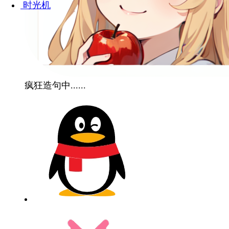
时光机
疯狂造句中......