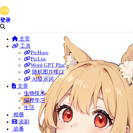
登录
主页
工具
PicHoro
PicList
Word GPT Plus
随机图片接口
AI提示词
文章
生物技术
编程学习
生活
相册
追剧
追番