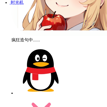
时光机
疯狂造句中......