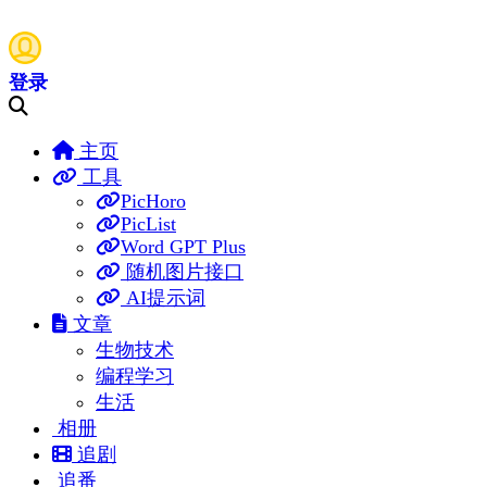
登录
主页
工具
PicHoro
PicList
Word GPT Plus
随机图片接口
AI提示词
文章
生物技术
编程学习
生活
相册
追剧
追番