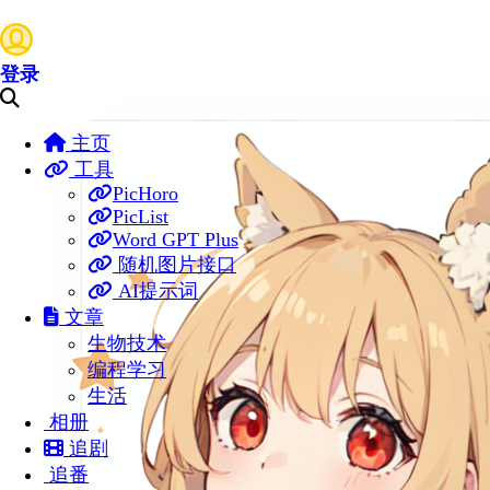
登录
主页
工具
PicHoro
PicList
Word GPT Plus
随机图片接口
AI提示词
文章
生物技术
编程学习
生活
相册
追剧
追番