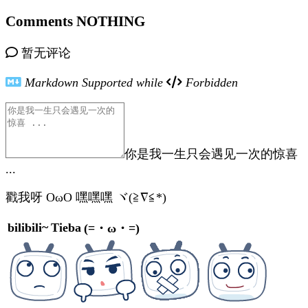
Comments
NOTHING
暂无评论
Markdown Supported while
Forbidden
你是我一生只会遇见一次的惊喜
...
戳我呀 OωO
嘿嘿嘿 ヾ(≧∇≦*)ゝ
bilibili~
Tieba
(=・ω・=)