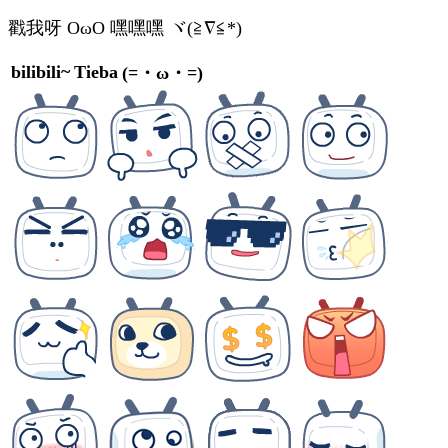
戳我呀 OωO
嘿嘿嘿 ヾ(≧∇≦*)ゝ
bilibili~
Tieba
(=・ω・=)