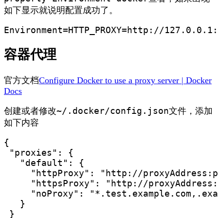
如下显示就说明配置成功了。
Environment=HTTP_PROXY=http://127.0.0.1:
容器代理
官方文档
Configure Docker to use a proxy server | Docker
Docs
~/.docker/config.json
创建或者修改
文件，添加
如下内容
{

 "proxies": {

   "default": {

     "httpProxy": "http://proxyAddress:p
     "httpsProxy": "http://proxyAddress:
     "noProxy": "*.test.example.com,.exa
   }

 }
