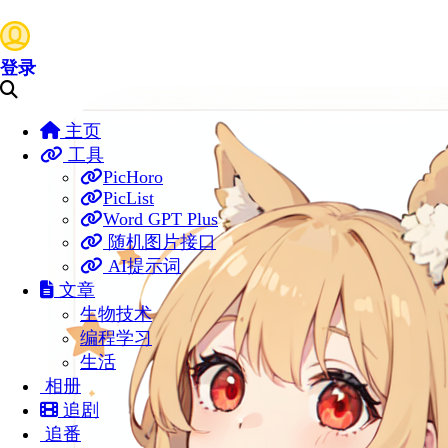
登录
主页
工具
PicHoro
PicList
Word GPT Plus
随机图片接口
AI提示词
文章
生物技术
编程学习
生活
相册
追剧
追番